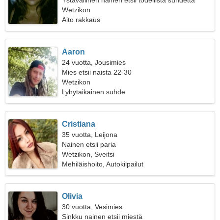
Ystävällinen nainen etsii todellista suhdetta
Wetzikon
Aito rakkaus
Aaron
24 vuotta, Jousimies
Mies etsii naista 22-30
Wetzikon
Lyhytaikainen suhde
Cristiana
35 vuotta, Leijona
Nainen etsii paria
Wetzikon, Sveitsi
Mehiläishoito, Autokilpailut
Olivia
30 vuotta, Vesimies
Sinkku nainen etsii miestä