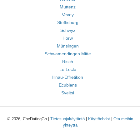
Muttenz
Vevey
Steffisburg
Schwyz
Horw
Münsingen
Schwamendingen Mitte
Risch
Le Locle
Illnau-Effretikon
Ecublens
Sveitsi
© 2026, CheDatingGo |
Tietosuojakäytäntö
|
Käyttöehdot
|
Ota meihin
yhteyttä