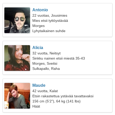
Antonio
22 vuotias, Jousimies
Mies etsii tyttöystävää
Morges
Lyhytaikainen suhde
Alicia
32 vuotta, Neitsyt
Sinkku nainen etsii miestä 35-43
Morges, Sveitsi
Sulkapallo, Raha
Maude
42 vuotta, Kalat
Etsin rakastettua ystävää tavattavaksi
156 cm (5'2"), 64 kg (141 lbs)
Häät