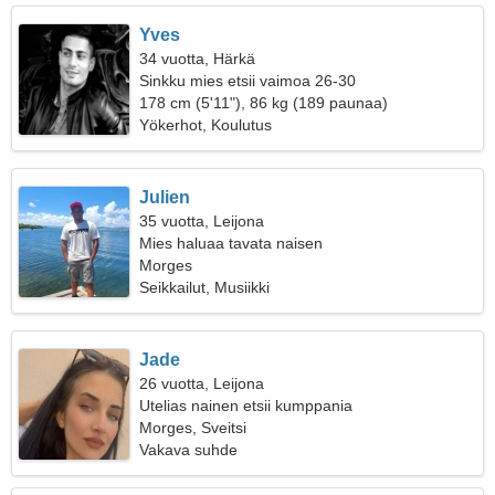
Yves
34 vuotta, Härkä
Sinkku mies etsii vaimoa 26-30
178 cm (5'11"), 86 kg (189 paunaa)
Yökerhot, Koulutus
Julien
35 vuotta, Leijona
Mies haluaa tavata naisen
Morges
Seikkailut, Musiikki
Jade
26 vuotta, Leijona
Utelias nainen etsii kumppania
Morges, Sveitsi
Vakava suhde