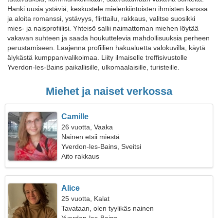
Hanki uusia ystäviä, keskustele mielenkiintoisten ihmisten kanssa
ja aloita romanssi, ystävyys, flirttailu, rakkaus, valitse suosikki
mies- ja naisprofiilisi. Yhteisö sallii naimattoman miehen löytää
vakavan suhteen ja saada houkuttelevia mahdollisuuksia perheen
perustamiseen. Laajenna profiilien hakualuetta valokuvilla, käytä
älykästä kumppanivalikoimaa. Liity ilmaiselle treffisivustolle
Yverdon-les-Bains paikallisille, ulkomaalaisille, turisteille.
Miehet ja naiset verkossa
Camille
26 vuotta, Vaaka
Nainen etsii miestä
Yverdon-les-Bains, Sveitsi
Aito rakkaus
Alice
25 vuotta, Kalat
Tavataan, olen tyylikäs nainen