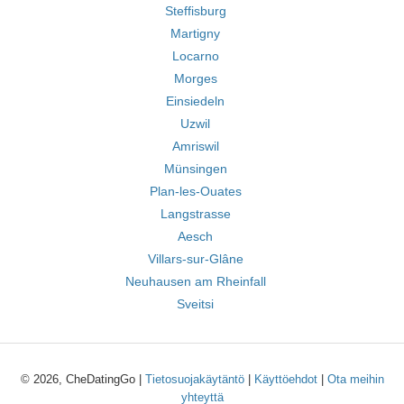
Steffisburg
Martigny
Locarno
Morges
Einsiedeln
Uzwil
Amriswil
Münsingen
Plan-les-Ouates
Langstrasse
Aesch
Villars-sur-Glâne
Neuhausen am Rheinfall
Sveitsi
© 2026, CheDatingGo |
Tietosuojakäytäntö
|
Käyttöehdot
|
Ota meihin
yhteyttä