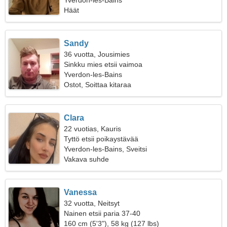
Yverdon-les-Bains
Häät
Sandy
36 vuotta, Jousimies
Sinkku mies etsii vaimoa
Yverdon-les-Bains
Ostot, Soittaa kitaraa
Clara
22 vuotias, Kauris
Tyttö etsii poikaystävää
Yverdon-les-Bains, Sveitsi
Vakava suhde
Vanessa
32 vuotta, Neitsyt
Nainen etsii paria 37-40
160 cm (5'3"), 58 kg (127 lbs)