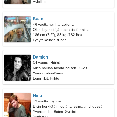
Avioliitto
Kaan
46 vuotta vanha, Leijona
Olen kirjanpitäjä etsin siistiä naista
186 cm (6'2"), 83 kg (182 lbs)
Lyhytaikainen suhde
Damien
34 vuotta, Härkä
Mies haluaa tavata naisen 26-29
Yverdon-les-Bains
Lemmikit, Hiihto
Nina
43 vuotta, Syöpä
Etsin herkkää miestä tanssimaan yhdessä
Yverdon-les-Bains, Sveitsi
Ystävyys