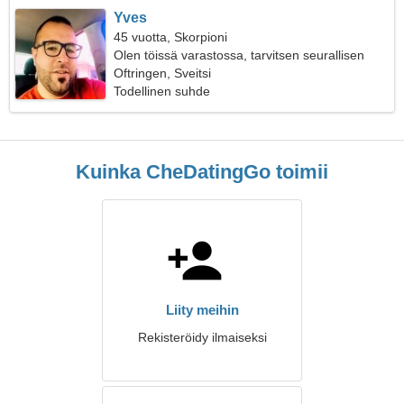
Yves
45 vuotta, Skorpioni
Olen töissä varastossa, tarvitsen seurallisen
naisen
Oftringen, Sveitsi
Todellinen suhde
Kuinka CheDatingGo toimii
Liity meihin
Rekisteröidy ilmaiseksi