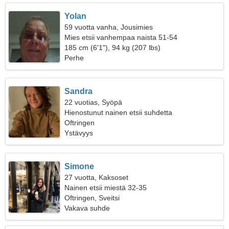
Yolan
59 vuotta vanha, Jousimies
Mies etsii vanhempaa naista 51-54
185 cm (6'1"), 94 kg (207 lbs)
Perhe
Sandra
22 vuotias, Syöpä
Hienostunut nainen etsii suhdetta
Oftringen
Ystävyys
Simone
27 vuotta, Kaksoset
Nainen etsii miestä 32-35
Oftringen, Sveitsi
Vakava suhde