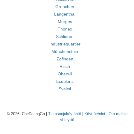
Grenchen
Langenthal
Morges
Thônex
Schlieren
Industriequartier
Münchenstein
Zofingen
Risch
Oberwil
Ecublens
Sveitsi
© 2026, CheDatingGo |
Tietosuojakäytäntö
|
Käyttöehdot
|
Ota meihin
yhteyttä