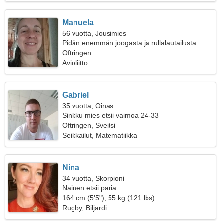
Manuela
56 vuotta, Jousimies
Pidän enemmän joogasta ja rullalautailusta
Oftringen
Avioliitto
Gabriel
35 vuotta, Oinas
Sinkku mies etsii vaimoa 24-33
Oftringen, Sveitsi
Seikkailut, Matematiikka
Nina
34 vuotta, Skorpioni
Nainen etsii paria
164 cm (5'5"), 55 kg (121 lbs)
Rugby, Biljardi