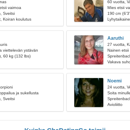
inas
60 vuotta, 
etsii vaimoa
Mies etsii 
, Sveitsi
190 cm (6'3"
t, Koiran koulutus
Lyhytaikain
Aaruthi
uris
27 vuotta, 
a viettelevän ystävän
Nainen etsii
, 60 kg (132 lbs)
Spreitenbac
Vakava suh
Noemi
orpioni
24 vuotta, V
ppailua ja sukellusta
Soita minull
, Sveitsi
Spreitenbach
Avioliitto