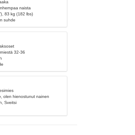
Vaaka
vanhempaa naista
), 83 kg (182 lbs)
en suhde
Kaksoset
 miestä 32-36
h
de
esimies
e, olen hienostunut nainen
, Sveitsi