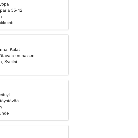
Syöpä
 paria 35-42
h
tikointi
nha, Kalat
ätavallisen naisen
, Sveitsi
eitsyt
yttöystävää
h
suhde