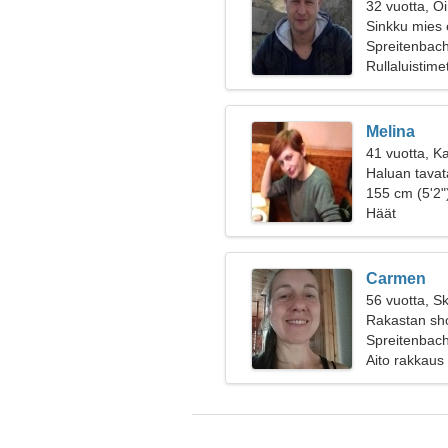
32 vuotta, O
Sinkku mies 
Spreitenbach
Rullaluistime
Melina
41 vuotta, Ka
Haluan tavat
155 cm (5'2")
Häät
Carmen
56 vuotta, Sk
Rakastan sho
Spreitenbach
Aito rakkaus