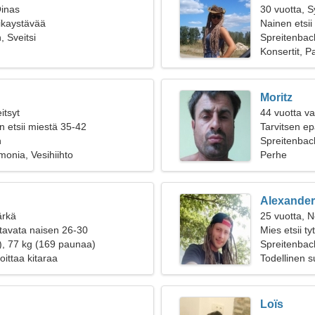
Oinas
30 vuotta, 
oikaystävää
Nainen etsii
, Sveitsi
Spreitenbac
Konsertit, Pa
Moritz
itsyt
44 vuotta va
n etsii miestä 35-42
Tarvitsen ep
h
Spreitenbach
monia, Vesihiihto
Perhe
Alexander
ärkä
25 vuotta, N
tavata naisen 26-30
Mies etsii t
), 77 kg (169 paunaa)
Spreitenbac
oittaa kitaraa
Todellinen 
Loïs