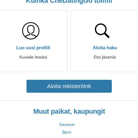
Kuinka CheDatingGo toimii
Luo uusi profiili
Aloita haku
Kuvaile itseäsi
Etsi jäseniä
Aloita rekisteröinti
Muut paikat, kaupungit
Geneve
Bern