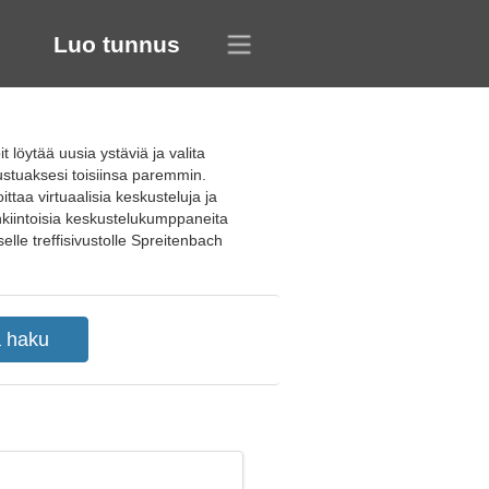
Luo tunnus
t löytää uusia ystäviä ja valita
tutustuaksesi toisiinsa paremmin.
ttaa virtuaalisia keskusteluja ja
enkiintoisia keskustelukumppaneita
elle treffisivustolle Spreitenbach