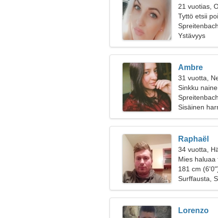
21 vuotias, 
Tyttö etsii p
Spreitenbach
Ystävyys
Ambre
31 vuotta, Ne
Sinkku naine
Spreitenbac
Sisäinen har
Raphaël
34 vuotta, H
Mies haluaa 
181 cm (6'0"
Surffausta, S
Lorenzo