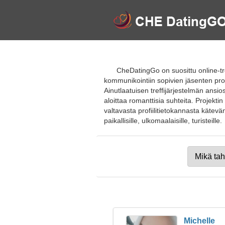
CheDatingGo on suosittu online-tref
kommunikointiin sopivien jäsenten profii
Ainutlaatuisen treffijärjestelmän ansio
aloittaa romanttisia suhteita. Projekti
valtavasta profiilitietokannasta kätevä
paikallisille, ulkomaalaisille, turisteille.
Michelle