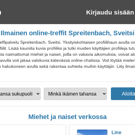
Kirjaudu sisään
Ilmainen online-treffit Spreitenbach, Sveitsi
fipalvelu Spreitenbach, Sveitsi. Yksityiskohtaisen profiilihaun avulla voi
lit. Lisää kauniita kuvia profiiliisi ja tutki muiden käyttäjien profiileja 
sta naimattomat miehet ja naiset, joilla on vakavia aikomuksia, voivat aloi
n avulla voit jakaa valokuvia kätevässä online-chatissa. Voit löytää miel
n hakukoneen avulla sekä rakentaa suhteita muihin käyttäjiin. Liity ilmais
Miehet ja naiset verkossa
Line